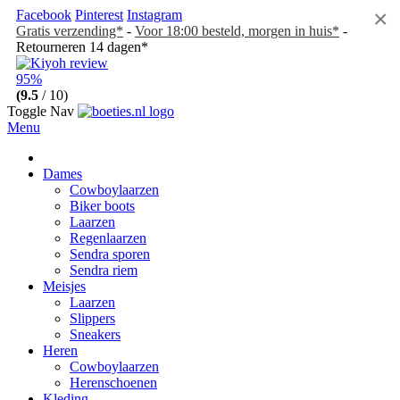
×
Facebook
Pinterest
Instagram
Gratis verzending*
-
Voor 18:00 besteld, morgen in huis*
-
Retourneren 14 dagen*
95%
(9.5
/ 10)
Toggle Nav
Menu
Dames
Cowboylaarzen
Biker boots
Laarzen
Regenlaarzen
Sendra sporen
Sendra riem
Meisjes
Laarzen
Slippers
Sneakers
Heren
Cowboylaarzen
Herenschoenen
Kleding