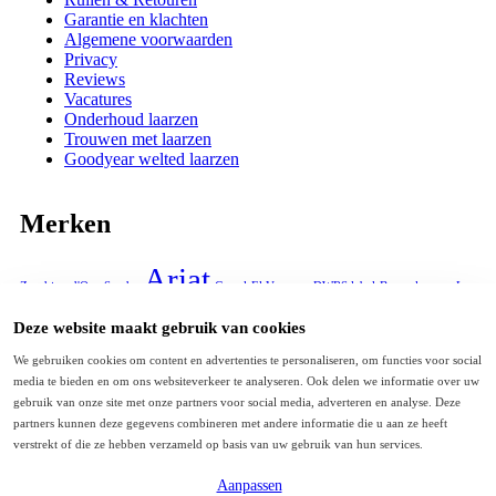
Garantie en klachten
Algemene voorwaarden
Privacy
Reviews
Vacatures
Onderhoud laarzen
Trouwen met laarzen
Goodyear welted laarzen
Merken
Ariat
Zecchino d'Oro
Sendra
Corral
El Vaquero
DWRS label
Bronx laarzen
La
Pintura
Nemonic
Old West
Moonrise
Cowboylaarsjes
La Pintura custom boots
Wil je niets missen? Schrijf je in voor onze nieuwsbrief!
Deze website maakt gebruik van cookies
We gebruiken cookies om content en advertenties te personaliseren, om functies voor social
Krijg alle laatste informatie over,<br/>uitverkoop en
media te bieden en om ons websiteverkeer te analyseren. Ook delen we informatie over uw
aanbiedingen. Schrijf je vandaag nog in voor de nieuwsbrief.
gebruik van onze site met onze partners voor social media, adverteren en analyse. Deze
Abonneer u op onze nieuwsbrief
partners kunnen deze gegevens combineren met andere informatie die u aan ze heeft
verstrekt of die ze hebben verzameld op basis van uw gebruik van hun services.
Inschrijven
Aanpassen