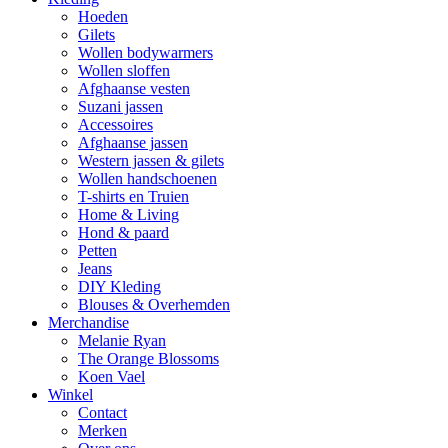
Hoeden
Gilets
Wollen bodywarmers
Wollen sloffen
Afghaanse vesten
Suzani jassen
Accessoires
Afghaanse jassen
Western jassen & gilets
Wollen handschoenen
T-shirts en Truien
Home & Living
Hond & paard
Petten
Jeans
DIY Kleding
Blouses & Overhemden
Merchandise
Melanie Ryan
The Orange Blossoms
Koen Vael
Winkel
Contact
Merken