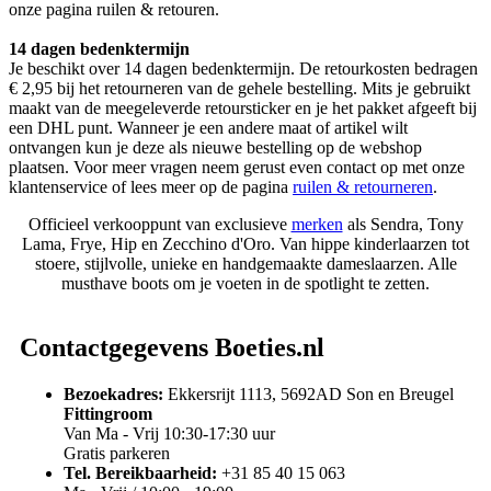
onze pagina ruilen & retouren.
14 dagen bedenktermijn
Je beschikt over 14 dagen bedenktermijn. De retourkosten bedragen
€ 2,95 bij het retourneren van de gehele bestelling. Mits je gebruikt
maakt van de meegeleverde retoursticker en je het pakket afgeeft bij
een DHL punt. Wanneer je een andere maat of artikel wilt
ontvangen kun je deze als nieuwe bestelling op de webshop
plaatsen. Voor meer vragen neem gerust even contact op met onze
klantenservice of lees meer op de pagina
ruilen & retourneren
.
Officieel verkooppunt van exclusieve
merken
als Sendra, Tony
Lama, Frye, Hip en Zecchino d'Oro. Van hippe kinderlaarzen tot
stoere, stijlvolle, unieke en handgemaakte dameslaarzen. Alle
musthave boots om je voeten in de spotlight te zetten.
Contactgegevens Boeties.nl
Bezoekadres:
Ekkersrijt 1113, 5692AD Son en Breugel
Fittingroom
Van Ma - Vrij 10:30-17:30 uur
Gratis parkeren
Tel. Bereikbaarheid:
+31 85 40 15 063