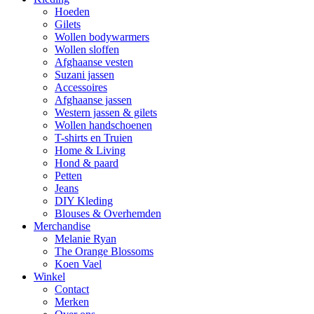
Hoeden
Gilets
Wollen bodywarmers
Wollen sloffen
Afghaanse vesten
Suzani jassen
Accessoires
Afghaanse jassen
Western jassen & gilets
Wollen handschoenen
T-shirts en Truien
Home & Living
Hond & paard
Petten
Jeans
DIY Kleding
Blouses & Overhemden
Merchandise
Melanie Ryan
The Orange Blossoms
Koen Vael
Winkel
Contact
Merken