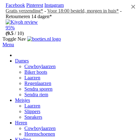
×
Facebook
Pinterest
Instagram
Gratis verzending*
-
Voor 18:00 besteld, morgen in huis*
-
Retourneren 14 dagen*
95%
(9.5
/ 10)
Toggle Nav
Menu
Dames
Cowboylaarzen
Biker boots
Laarzen
Regenlaarzen
Sendra sporen
Sendra riem
Meisjes
Laarzen
Slippers
Sneakers
Heren
Cowboylaarzen
Herenschoenen
Kleding