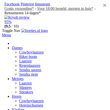
×
Facebook
Pinterest
Instagram
Gratis verzending*
-
Voor 18:00 besteld, morgen in huis*
-
Retourneren 14 dagen*
95%
(9.5
/ 10)
Toggle Nav
Menu
Dames
Cowboylaarzen
Biker boots
Laarzen
Regenlaarzen
Sendra sporen
Sendra riem
Meisjes
Laarzen
Slippers
Sneakers
Heren
Cowboylaarzen
Herenschoenen
Kleding