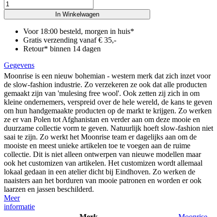
In Winkelwagen
Voor 18:00 besteld, morgen in huis*
Gratis verzending vanaf € 35,-
Retour* binnen 14 dagen
Gegevens
Moonrise is een nieuw bohemian - western merk dat zich inzet voor
de slow-fashion industrie. Zo verzekeren ze ook dat alle producten
gemaakt zijn van 'mulesing free wool'. Ook zetten zij zich in om
kleine ondernemers, verspreid over de hele wereld, de kans te geven
om hun handgemaakte producten op de markt te krijgen. Zo werken
ze er van Polen tot Afghanistan en verder aan om deze mooie en
duurzame collectie vorm te geven. Natuurlijk hoeft slow-fashion niet
saai te zijn. Zo werkt het Moonrise team er dagelijks aan om de
mooiste en meest unieke artikelen toe te voegen aan de ruime
collectie. Dit is niet alleen ontwerpen van nieuwe modellen maar
ook het customizen van artikelen. Het customizen wordt allemaal
lokaal gedaan in een atelier dicht bij Eindhoven. Zo werken de
naaisters aan het borduren van mooie patronen en worden er ook
laarzen en jassen beschilderd.
Meer
informatie
Merk
Moonrise