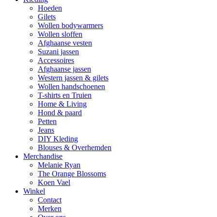
Hoeden
Gilets
Wollen bodywarmers
Wollen sloffen
Afghaanse vesten
Suzani jassen
Accessoires
Afghaanse jassen
Western jassen & gilets
Wollen handschoenen
T-shirts en Truien
Home & Living
Hond & paard
Petten
Jeans
DIY Kleding
Blouses & Overhemden
Merchandise
Melanie Ryan
The Orange Blossoms
Koen Vael
Winkel
Contact
Merken