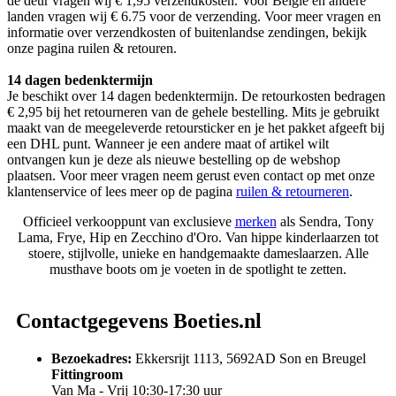
de deur vragen wij € 1,95 verzendkosten. Voor België en andere
landen vragen wij € 6.75 voor de verzending. Voor meer vragen en
informatie over verzendkosten of buitenlandse zendingen, bekijk
onze pagina ruilen & retouren.
14 dagen bedenktermijn
Je beschikt over 14 dagen bedenktermijn. De retourkosten bedragen
€ 2,95 bij het retourneren van de gehele bestelling. Mits je gebruikt
maakt van de meegeleverde retoursticker en je het pakket afgeeft bij
een DHL punt. Wanneer je een andere maat of artikel wilt
ontvangen kun je deze als nieuwe bestelling op de webshop
plaatsen. Voor meer vragen neem gerust even contact op met onze
klantenservice of lees meer op de pagina
ruilen & retourneren
.
Officieel verkooppunt van exclusieve
merken
als Sendra, Tony
Lama, Frye, Hip en Zecchino d'Oro. Van hippe kinderlaarzen tot
stoere, stijlvolle, unieke en handgemaakte dameslaarzen. Alle
musthave boots om je voeten in de spotlight te zetten.
Contactgegevens Boeties.nl
Bezoekadres:
Ekkersrijt 1113, 5692AD Son en Breugel
Fittingroom
Van Ma - Vrij 10:30-17:30 uur