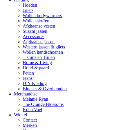
Hoeden
Gilets
Wollen bodywarmers
Wollen sloffen
Afghaanse vesten
Suzani jassen
Accessoires
Afghaanse jassen
Western jassen & gilets
Wollen handschoenen
T-shirts en Truien
Home & Living
Hond & paard
Petten
Jeans
DIY Kleding
Blouses & Overhemden
Merchandise
Melanie Ryan
The Orange Blossoms
Koen Vael
Winkel
Contact
Merken