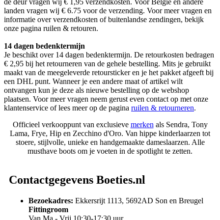
de deur vragen wij € 1,95 verzendkosten. Voor België en andere
landen vragen wij € 6.75 voor de verzending. Voor meer vragen en
informatie over verzendkosten of buitenlandse zendingen, bekijk
onze pagina ruilen & retouren.
14 dagen bedenktermijn
Je beschikt over 14 dagen bedenktermijn. De retourkosten bedragen
€ 2,95 bij het retourneren van de gehele bestelling. Mits je gebruikt
maakt van de meegeleverde retoursticker en je het pakket afgeeft bij
een DHL punt. Wanneer je een andere maat of artikel wilt
ontvangen kun je deze als nieuwe bestelling op de webshop
plaatsen. Voor meer vragen neem gerust even contact op met onze
klantenservice of lees meer op de pagina
ruilen & retourneren
.
Officieel verkooppunt van exclusieve
merken
als Sendra, Tony
Lama, Frye, Hip en Zecchino d'Oro. Van hippe kinderlaarzen tot
stoere, stijlvolle, unieke en handgemaakte dameslaarzen. Alle
musthave boots om je voeten in de spotlight te zetten.
Contactgegevens Boeties.nl
Bezoekadres:
Ekkersrijt 1113, 5692AD Son en Breugel
Fittingroom
Van Ma - Vrij 10:30-17:30 uur