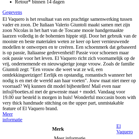
Retour* binnen 14 dagen
Gegevens
El Vaquero is het resultaat van een prachtige samenwerking tussen
vader en zoon. De Italiaan Valerio Giuntoli maakt samen met zijn
zoon Nicolas in het hart van de Toscane mooie handgemaakte
laarzen volledig in de bohemien hippie stijl. Door het gebruik van de
mooiste en beste materialen weten ze keer op keer vernieuwende
modellen te ontwerpen en te creëren. Een schoenmerk dat gebaseerd
is op passie, Italiaanse gedrevenheid! Passie voor schoenen maar
ook passie voor het leven. El Vaquero richt zich voornamelijk op de
vrij, ondernemende en nieuwsgierige jonge vrouw. Zoals de familie
Giuntoli zegt: "Een vrouw die weet wat ze wil, een
ontdekkingsreiziger! Eerlijk en opstandig, romantisch wanneer het
nodig is en met de wereld aan haar voeten". Jouw maat niet meer op
voorraad? Wij kunnen dit model bijbestellen! Mail even naar
info@boeties.nl met de gewenste maat + model. Vandaag voor
19.00 uur besteld is morgen in huis! Wonderful moccasin boots with
very thick handmade stitching on the upper part, unmistakable
feature of El Vaquero brand.
Meer
informatie
El
Merk
Vaquero
Meer informatie