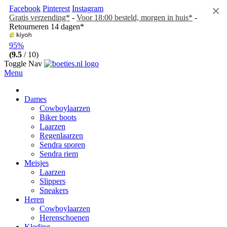
×
Facebook
Pinterest
Instagram
Gratis verzending*
-
Voor 18:00 besteld, morgen in huis*
-
Retourneren 14 dagen*
95%
(9.5
/ 10)
Toggle Nav
Menu
Dames
Cowboylaarzen
Biker boots
Laarzen
Regenlaarzen
Sendra sporen
Sendra riem
Meisjes
Laarzen
Slippers
Sneakers
Heren
Cowboylaarzen
Herenschoenen
Kleding