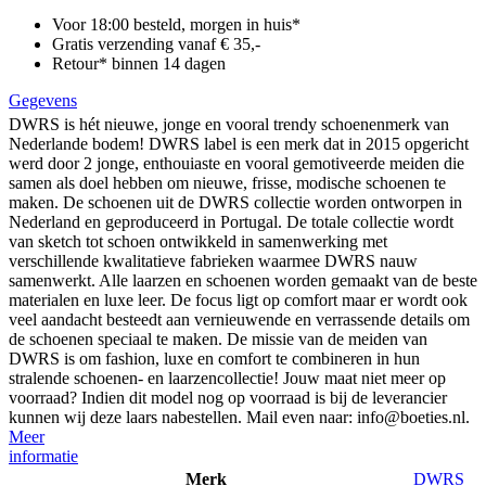
Voor 18:00 besteld, morgen in huis*
Gratis verzending vanaf € 35,-
Retour* binnen 14 dagen
Gegevens
DWRS is hét nieuwe, jonge en vooral trendy schoenenmerk van
Nederlande bodem! DWRS label is een merk dat in 2015 opgericht
werd door 2 jonge, enthouiaste en vooral gemotiveerde meiden die
samen als doel hebben om nieuwe, frisse, modische schoenen te
maken. De schoenen uit de DWRS collectie worden ontworpen in
Nederland en geproduceerd in Portugal. De totale collectie wordt
van sketch tot schoen ontwikkeld in samenwerking met
verschillende kwalitatieve fabrieken waarmee DWRS nauw
samenwerkt. Alle laarzen en schoenen worden gemaakt van de beste
materialen en luxe leer. De focus ligt op comfort maar er wordt ook
veel aandacht besteedt aan vernieuwende en verrassende details om
de schoenen speciaal te maken. De missie van de meiden van
DWRS is om fashion, luxe en comfort te combineren in hun
stralende schoenen- en laarzencollectie! Jouw maat niet meer op
voorraad? Indien dit model nog op voorraad is bij de leverancier
kunnen wij deze laars nabestellen. Mail even naar: info@boeties.nl.
Meer
informatie
Merk
DWRS