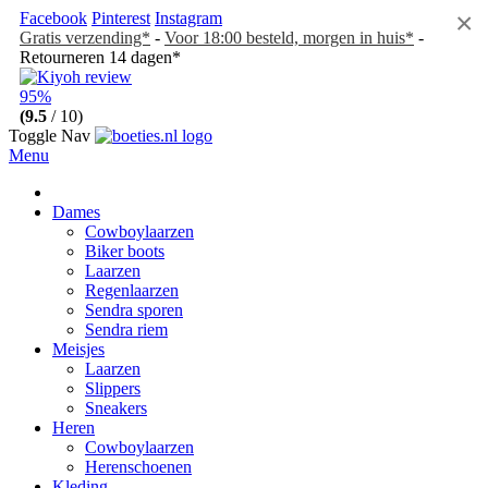
×
Facebook
Pinterest
Instagram
Gratis verzending*
-
Voor 18:00 besteld, morgen in huis*
-
Retourneren 14 dagen*
95%
(9.5
/ 10)
Toggle Nav
Menu
Dames
Cowboylaarzen
Biker boots
Laarzen
Regenlaarzen
Sendra sporen
Sendra riem
Meisjes
Laarzen
Slippers
Sneakers
Heren
Cowboylaarzen
Herenschoenen
Kleding