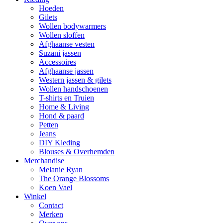
Hoeden
Gilets
Wollen bodywarmers
Wollen sloffen
Afghaanse vesten
Suzani jassen
Accessoires
Afghaanse jassen
Western jassen & gilets
Wollen handschoenen
T-shirts en Truien
Home & Living
Hond & paard
Petten
Jeans
DIY Kleding
Blouses & Overhemden
Merchandise
Melanie Ryan
The Orange Blossoms
Koen Vael
Winkel
Contact
Merken