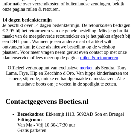
informatie over verzendkosten of buitenlandse zendingen, bekijk
onze pagina ruilen & retouren.
14 dagen bedenktermijn
Je beschikt over 14 dagen bedenktermijn. De retourkosten bedragen
€ 2,95 bij het retourneren van de gehele bestelling. Mits je gebruikt
maakt van de meegeleverde retoursticker en je het pakket afgeeft bij
een DHL punt. Wanneer je een andere maat of artikel wilt
ontvangen kun je deze als nieuwe bestelling op de webshop
plaatsen. Voor meer vragen neem gerust even contact op met onze
klantenservice of lees meer op de pagina
ruilen & retourneren
.
Officieel verkooppunt van exclusieve
merken
als Sendra, Tony
Lama, Frye, Hip en Zecchino d'Oro. Van hippe kinderlaarzen tot
stoere, stijlvolle, unieke en handgemaakte dameslaarzen. Alle
musthave boots om je voeten in de spotlight te zetten.
Contactgegevens Boeties.nl
Bezoekadres:
Ekkersrijt 1113, 5692AD Son en Breugel
Fittingroom
Van Ma - Vrij 10:30-17:30 uur
Gratis parkeren