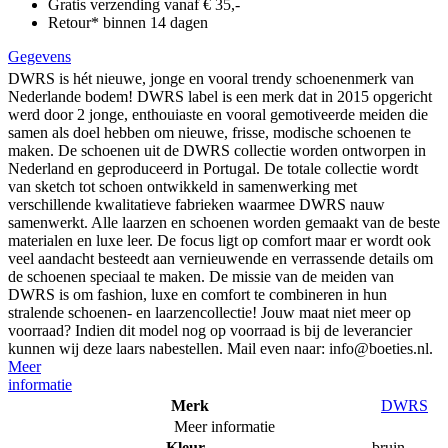
Gratis verzending vanaf € 35,-
Retour* binnen 14 dagen
Gegevens
DWRS is hét nieuwe, jonge en vooral trendy schoenenmerk van
Nederlande bodem! DWRS label is een merk dat in 2015 opgericht
werd door 2 jonge, enthouiaste en vooral gemotiveerde meiden die
samen als doel hebben om nieuwe, frisse, modische schoenen te
maken. De schoenen uit de DWRS collectie worden ontworpen in
Nederland en geproduceerd in Portugal. De totale collectie wordt
van sketch tot schoen ontwikkeld in samenwerking met
verschillende kwalitatieve fabrieken waarmee DWRS nauw
samenwerkt. Alle laarzen en schoenen worden gemaakt van de beste
materialen en luxe leer. De focus ligt op comfort maar er wordt ook
veel aandacht besteedt aan vernieuwende en verrassende details om
de schoenen speciaal te maken. De missie van de meiden van
DWRS is om fashion, luxe en comfort te combineren in hun
stralende schoenen- en laarzencollectie! Jouw maat niet meer op
voorraad? Indien dit model nog op voorraad is bij de leverancier
kunnen wij deze laars nabestellen. Mail even naar: info@boeties.nl.
Meer
informatie
Merk
DWRS
Meer informatie
Kleur
bruin