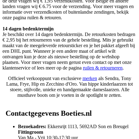
de deur vragen wij € 1,95 verzendkosten. Voor België en andere
landen vragen wij € 6.75 voor de verzending. Voor meer vragen en
informatie over verzendkosten of buitenlandse zendingen, bekijk
onze pagina ruilen & retouren.
14 dagen bedenktermijn
Je beschikt over 14 dagen bedenktermijn. De retourkosten bedragen
€ 2,95 bij het retourneren van de gehele bestelling. Mits je gebruikt
maakt van de meegeleverde retoursticker en je het pakket afgeeft bij
een DHL punt. Wanneer je een andere maat of artikel wilt
ontvangen kun je deze als nieuwe bestelling op de webshop
plaatsen. Voor meer vragen neem gerust even contact op met onze
klantenservice of lees meer op de pagina
ruilen & retourneren
.
Officieel verkooppunt van exclusieve
merken
als Sendra, Tony
Lama, Frye, Hip en Zecchino d'Oro. Van hippe kinderlaarzen tot
stoere, stijlvolle, unieke en handgemaakte dameslaarzen. Alle
musthave boots om je voeten in de spotlight te zetten.
Contactgegevens Boeties.nl
Bezoekadres:
Ekkersrijt 1113, 5692AD Son en Breugel
Fittingroom
Van Ma - Vrij 10:30-17:30 uur