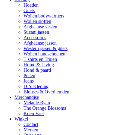
Hoeden
Gilets
Wollen bodywarmers
Wollen sloffen
Afghaanse vesten
Suzani jassen
Accessoires
Afghaanse jassen
Western jassen & gilets
Wollen handschoenen
T-shirts en Truien
Home & Living
Hond & paard
Petten
Jeans
DIY Kleding
Blouses & Overhemden
Merchandise
Melanie Ryan
The Orange Blossoms
Koen Vael
Winkel
Contact
Merken