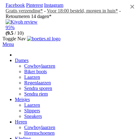
×
Facebook
Pinterest
Instagram
Gratis verzending*
-
Voor 18:00 besteld, morgen in huis*
-
Retourneren 14 dagen*
95%
(9.5
/ 10)
Toggle Nav
Menu
Dames
Cowboylaarzen
Biker boots
Laarzen
Regenlaarzen
Sendra sporen
Sendra riem
Meisjes
Laarzen
Slippers
Sneakers
Heren
Cowboylaarzen
Herenschoenen
Kleding