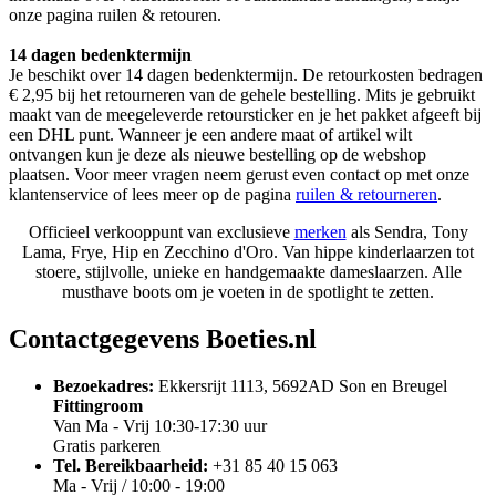
onze pagina ruilen & retouren.
14 dagen bedenktermijn
Je beschikt over 14 dagen bedenktermijn. De retourkosten bedragen
€ 2,95 bij het retourneren van de gehele bestelling. Mits je gebruikt
maakt van de meegeleverde retoursticker en je het pakket afgeeft bij
een DHL punt. Wanneer je een andere maat of artikel wilt
ontvangen kun je deze als nieuwe bestelling op de webshop
plaatsen. Voor meer vragen neem gerust even contact op met onze
klantenservice of lees meer op de pagina
ruilen & retourneren
.
Officieel verkooppunt van exclusieve
merken
als Sendra, Tony
Lama, Frye, Hip en Zecchino d'Oro. Van hippe kinderlaarzen tot
stoere, stijlvolle, unieke en handgemaakte dameslaarzen. Alle
musthave boots om je voeten in de spotlight te zetten.
Contactgegevens Boeties.nl
Bezoekadres:
Ekkersrijt 1113, 5692AD Son en Breugel
Fittingroom
Van Ma - Vrij 10:30-17:30 uur
Gratis parkeren
Tel. Bereikbaarheid:
+31 85 40 15 063
Ma - Vrij / 10:00 - 19:00