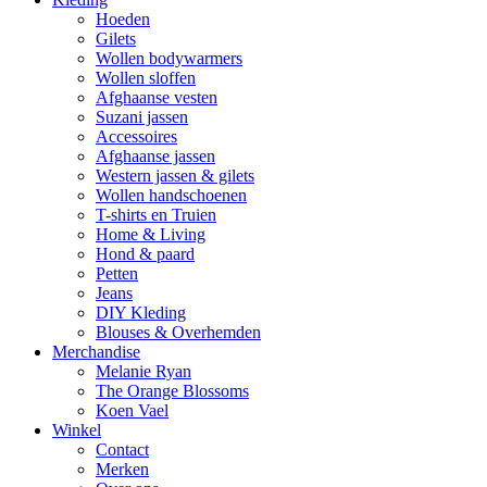
Hoeden
Gilets
Wollen bodywarmers
Wollen sloffen
Afghaanse vesten
Suzani jassen
Accessoires
Afghaanse jassen
Western jassen & gilets
Wollen handschoenen
T-shirts en Truien
Home & Living
Hond & paard
Petten
Jeans
DIY Kleding
Blouses & Overhemden
Merchandise
Melanie Ryan
The Orange Blossoms
Koen Vael
Winkel
Contact
Merken