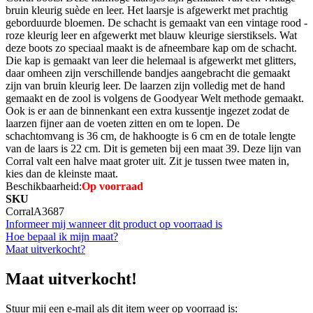
bruin kleurig suède en leer. Het laarsje is afgewerkt met prachtig
geborduurde bloemen. De schacht is gemaakt van een vintage rood -
roze kleurig leer en afgewerkt met blauw kleurige sierstiksels. Wat
deze boots zo speciaal maakt is de afneembare kap om de schacht.
Die kap is gemaakt van leer die helemaal is afgewerkt met glitters,
daar omheen zijn verschillende bandjes aangebracht die gemaakt
zijn van bruin kleurig leer. De laarzen zijn volledig met de hand
gemaakt en de zool is volgens de Goodyear Welt methode gemaakt.
Ook is er aan de binnenkant een extra kussentje ingezet zodat de
laarzen fijner aan de voeten zitten en om te lopen. De
schachtomvang is 36 cm, de hakhoogte is 6 cm en de totale lengte
van de laars is 22 cm. Dit is gemeten bij een maat 39. Deze lijn van
Corral valt een halve maat groter uit. Zit je tussen twee maten in,
kies dan de kleinste maat.
Beschikbaarheid:
Op voorraad
SKU
CorralA3687
Informeer mij wanneer dit product op voorraad is
Hoe bepaal ik mijn maat?
Maat uitverkocht?
Maat uitverkocht!
Stuur mij een e-mail als dit item weer op voorraad is: