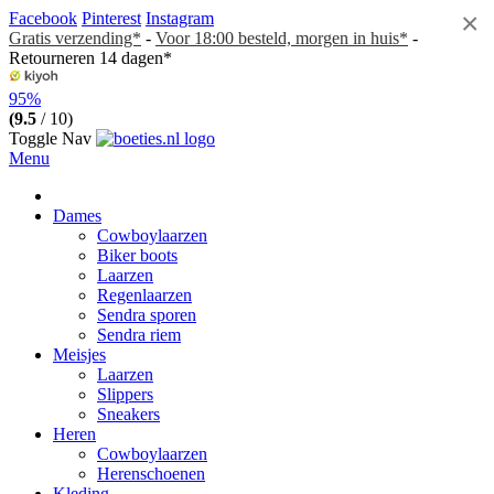
×
Facebook
Pinterest
Instagram
Gratis verzending*
-
Voor 18:00 besteld, morgen in huis*
-
Retourneren 14 dagen*
95%
(9.5
/ 10)
Toggle Nav
Menu
Dames
Cowboylaarzen
Biker boots
Laarzen
Regenlaarzen
Sendra sporen
Sendra riem
Meisjes
Laarzen
Slippers
Sneakers
Heren
Cowboylaarzen
Herenschoenen
Kleding