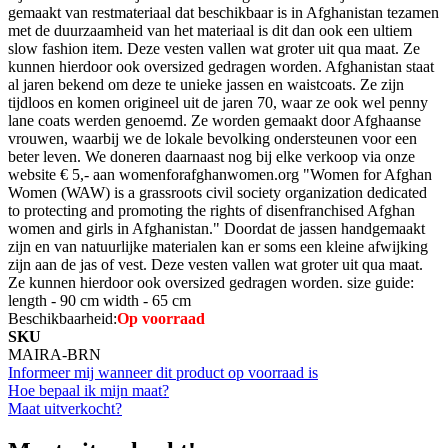
gemaakt van restmateriaal dat beschikbaar is in Afghanistan tezamen
met de duurzaamheid van het materiaal is dit dan ook een ultiem
slow fashion item. Deze vesten vallen wat groter uit qua maat. Ze
kunnen hierdoor ook oversized gedragen worden. Afghanistan staat
al jaren bekend om deze te unieke jassen en waistcoats. Ze zijn
tijdloos en komen origineel uit de jaren 70, waar ze ook wel penny
lane coats werden genoemd. Ze worden gemaakt door Afghaanse
vrouwen, waarbij we de lokale bevolking ondersteunen voor een
beter leven. We doneren daarnaast nog bij elke verkoop via onze
website € 5,- aan womenforafghanwomen.org "Women for Afghan
Women (WAW) is a grassroots civil society organization dedicated
to protecting and promoting the rights of disenfranchised Afghan
women and girls in Afghanistan." Doordat de jassen handgemaakt
zijn en van natuurlijke materialen kan er soms een kleine afwijking
zijn aan de jas of vest. Deze vesten vallen wat groter uit qua maat.
Ze kunnen hierdoor ook oversized gedragen worden. size guide:
length - 90 cm width - 65 cm
Beschikbaarheid:
Op voorraad
SKU
MAIRA-BRN
Informeer mij wanneer dit product op voorraad is
Hoe bepaal ik mijn maat?
Maat uitverkocht?