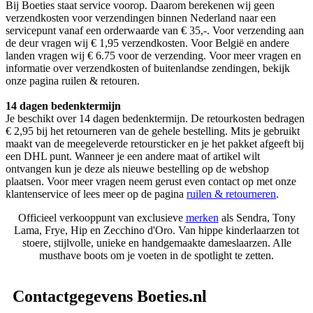
Bij Boeties staat service voorop. Daarom berekenen wij geen
verzendkosten voor verzendingen binnen Nederland naar een
servicepunt vanaf een orderwaarde van € 35,-. Voor verzending aan
de deur vragen wij € 1,95 verzendkosten. Voor België en andere
landen vragen wij € 6.75 voor de verzending. Voor meer vragen en
informatie over verzendkosten of buitenlandse zendingen, bekijk
onze pagina ruilen & retouren.
14 dagen bedenktermijn
Je beschikt over 14 dagen bedenktermijn. De retourkosten bedragen
€ 2,95 bij het retourneren van de gehele bestelling. Mits je gebruikt
maakt van de meegeleverde retoursticker en je het pakket afgeeft bij
een DHL punt. Wanneer je een andere maat of artikel wilt
ontvangen kun je deze als nieuwe bestelling op de webshop
plaatsen. Voor meer vragen neem gerust even contact op met onze
klantenservice of lees meer op de pagina
ruilen & retourneren
.
Officieel verkooppunt van exclusieve
merken
als Sendra, Tony
Lama, Frye, Hip en Zecchino d'Oro. Van hippe kinderlaarzen tot
stoere, stijlvolle, unieke en handgemaakte dameslaarzen. Alle
musthave boots om je voeten in de spotlight te zetten.
Contactgegevens Boeties.nl