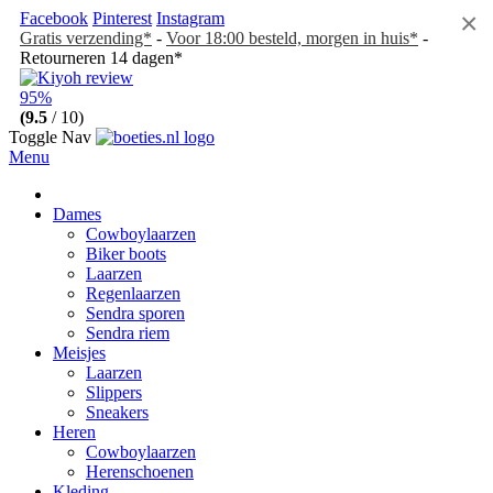
×
Facebook
Pinterest
Instagram
Gratis verzending*
-
Voor 18:00 besteld, morgen in huis*
-
Retourneren 14 dagen*
95%
(9.5
/ 10)
Toggle Nav
Menu
Dames
Cowboylaarzen
Biker boots
Laarzen
Regenlaarzen
Sendra sporen
Sendra riem
Meisjes
Laarzen
Slippers
Sneakers
Heren
Cowboylaarzen
Herenschoenen
Kleding