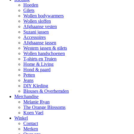
Hoeden
Gilets
Wollen bodywarmers
Wollen sloffen
Afghaanse vesten
Suzani jassen
Accessoires
Afghaanse jassen
Western jassen & gilets
Wollen handschoenen
T-shirts en Truien
Home & Living
Hond & paard
Petten
Jeans
DIY Kleding
Blouses & Overhemden
Merchandise
Melanie Ryan
The Orange Blossoms
Koen Vael
Winkel
Contact
Merken