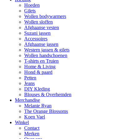
Hoeden
Gilets
Wollen bodywarmers
Wollen sloffen
Afghaanse vesten
Suzani jassen
Accessoires
Afghaanse jassen
Western jassen & gilets
Wollen handschoenen
T-shirts en Truien
Home & Living
Hond & paard
Petten
Jeans
DIY Kleding
Blouses & Overhemden
Merchandise
Melanie Ryan
The Orange Blossoms
Koen Vael
Winkel
Contact
Merken