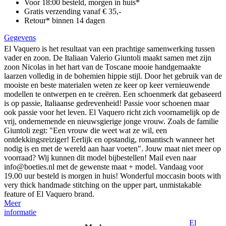
Voor 18:00 besteld, morgen in huis*
Gratis verzending vanaf € 35,-
Retour* binnen 14 dagen
Gegevens
El Vaquero is het resultaat van een prachtige samenwerking tussen
vader en zoon. De Italiaan Valerio Giuntoli maakt samen met zijn
zoon Nicolas in het hart van de Toscane mooie handgemaakte
laarzen volledig in de bohemien hippie stijl. Door het gebruik van de
mooiste en beste materialen weten ze keer op keer vernieuwende
modellen te ontwerpen en te creëren. Een schoenmerk dat gebaseerd
is op passie, Italiaanse gedrevenheid! Passie voor schoenen maar
ook passie voor het leven. El Vaquero richt zich voornamelijk op de
vrij, ondernemende en nieuwsgierige jonge vrouw. Zoals de familie
Giuntoli zegt: "Een vrouw die weet wat ze wil, een
ontdekkingsreiziger! Eerlijk en opstandig, romantisch wanneer het
nodig is en met de wereld aan haar voeten". Jouw maat niet meer op
voorraad? Wij kunnen dit model bijbestellen! Mail even naar
info@boeties.nl met de gewenste maat + model. Vandaag voor
19.00 uur besteld is morgen in huis! Wonderful moccasin boots with
very thick handmade stitching on the upper part, unmistakable
feature of El Vaquero brand.
Meer
informatie
El