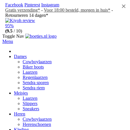
×
Facebook
Pinterest
Instagram
Gratis verzending*
-
Voor 18:00 besteld, morgen in huis*
-
Retourneren 14 dagen*
95%
(9.5
/ 10)
Toggle Nav
Menu
Dames
Cowboylaarzen
Biker boots
Laarzen
Regenlaarzen
Sendra sporen
Sendra riem
Meisjes
Laarzen
Slippers
Sneakers
Heren
Cowboylaarzen
Herenschoenen
Kleding