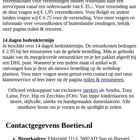
verzendkosten voor verzendingen binnen Nederland naar een
servicepunt vanaf een orderwaarde van € 35,-. Voor verzending aan
de deur vragen wij € 1,95 verzendkosten. Voor België en andere
landen vragen wij € 6.75 voor de verzending. Voor meer vragen en
informatie over verzendkosten of buitenlandse zendingen, bekijk
onze pagina ruilen & retouren.
14 dagen bedenktermijn
Je beschikt over 14 dagen bedenktermijn. De retourkosten bedragen
€ 2,95 bij het retourneren van de gehele bestelling. Mits je gebruikt
maakt van de meegeleverde retoursticker en je het pakket afgeeft bij
een DHL punt. Wanneer je een andere maat of artikel wilt
ontvangen kun je deze als nieuwe bestelling op de webshop
plaatsen. Voor meer vragen neem gerust even contact op met onze
klantenservice of lees meer op de pagina
ruilen & retourneren
.
Officieel verkooppunt van exclusieve
merken
als Sendra, Tony
Lama, Frye, Hip en Zecchino d'Oro. Van hippe kinderlaarzen tot
stoere, stijlvolle, unieke en handgemaakte dameslaarzen. Alle
musthave boots om je voeten in de spotlight te zetten.
Contactgegevens Boeties.nl
Bezoekadres:
Ekkersrijt 1113, 5692AD Son en Breugel